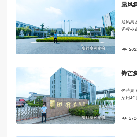
晨风
晨风集
远程抄表
抄表，
262

锋芒
锋芒集
采用4
尖峰平
272
