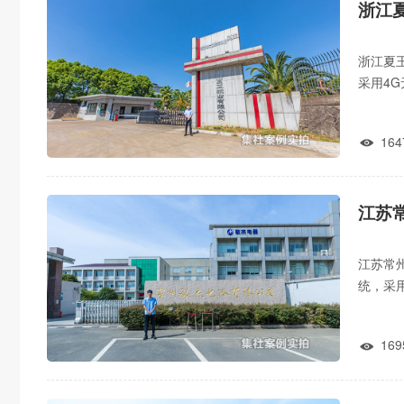
浙江
浙江夏
采用4
数据报
164

江苏
江苏常
统，采
升生产
169
