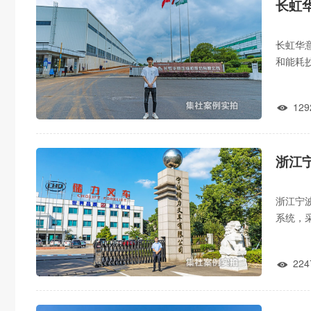
长虹
长虹华
和能耗
能耗数
129

浙江
浙江宁
系统，
表，设
224
