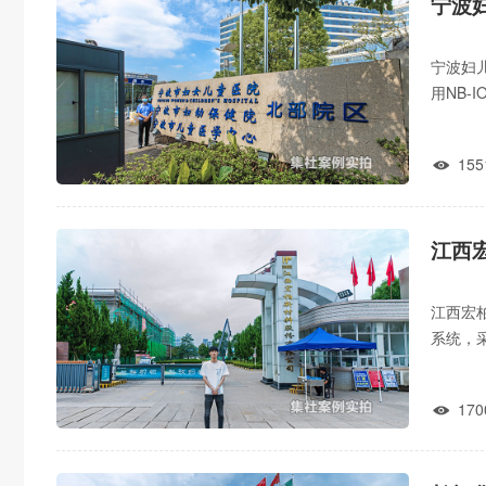
宁波
宁波妇
用NB
管理各
155

江西
江西宏
系统，
预警、
170
