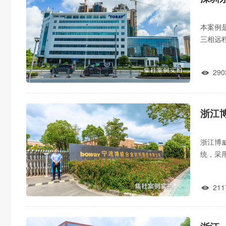
本案例
三相远
阀控开
290

浙江
浙江博
统，采
警、尖
211
