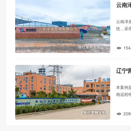
云南
云南泽
统，采
警、尖
154

辽宁
本案例
相远程
阀控开
228
