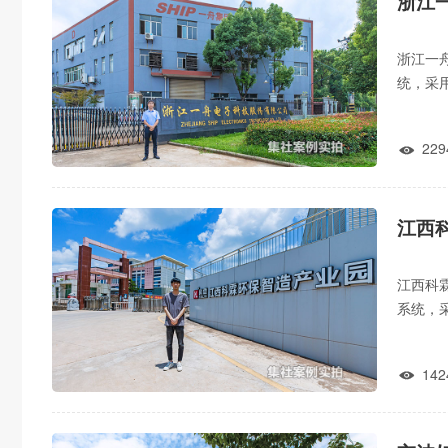
浙江
浙江一
统，采
警、尖
229

江西
江西科
系统，
实时预
142
