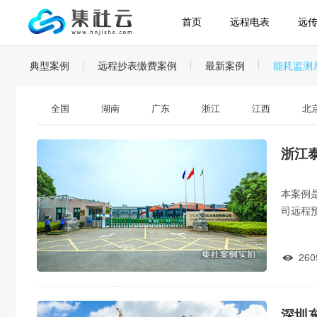
首页
远程电表
远
典型案例
远程抄表缴费案例
最新案例
能耗监测
全国
湖南
广东
浙江
江西
北
浙江
本案例
司远程
程跳合闸
260

深圳