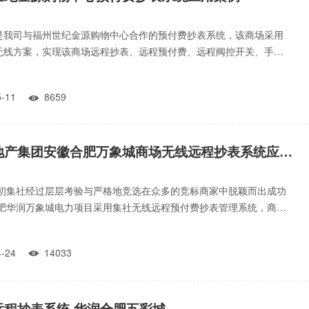
是我司与福州世纪金源购物中心合作的预付费抄表系统，该商场采用
无线方案，实现该商场远程抄表、远程预付费、远程阀控开关、手机
费等功能。
05-11
8659

华润地产集团安徽合肥万象城商场无线远程抄表系统应用案例
9年初集社经过层层考验与严格地竞选在众多的竞标商家中脱颖而出成功
合肥华润万象城电力项目采用集社无线远程预付费抄表管理系统，商场
用电问题将迎
04-24
14033

远程抄表系统-华润合肥五彩城