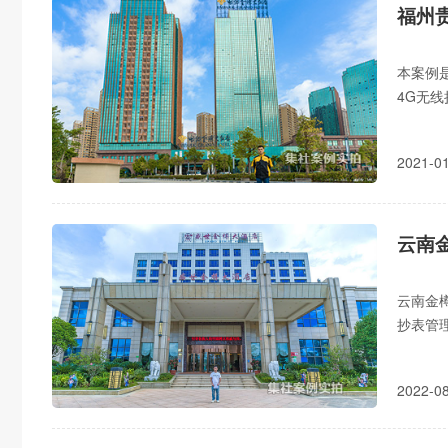
福州
本案例
4G无
2021-
云南
云南金
抄表管
人力抄
2022-