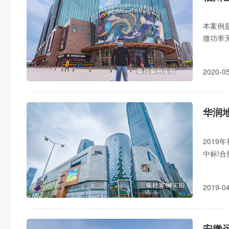
本案例
微功率
aap缴
2020-
201
中标!
面临的
2019-
安徽