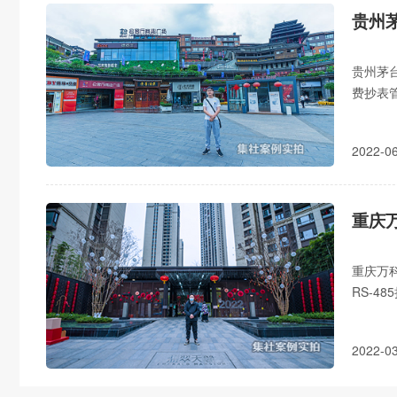
贵州
贵州茅
费抄表管
阀控,
2022-
重庆
重庆万
RS-4
合闸,手
2022-