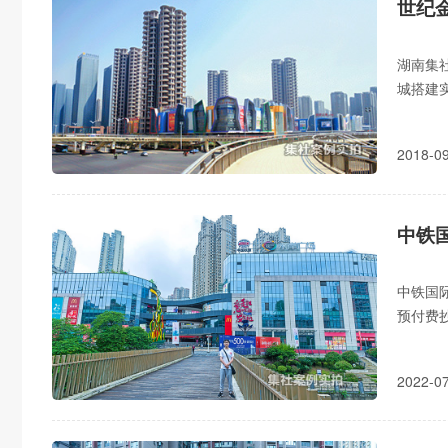
湖南集
城搭建
485无
2018-
中铁国
预付费抄
收费,远
2022-