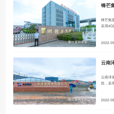
锋芒
锋芒集
采用4
尖峰平
2022-
云南
云南泽
统，采
警、尖
2022-