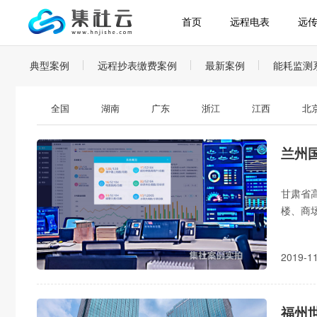
首页
远程电表
远
典型案例
远程抄表缴费案例
最新案例
能耗监测
全国
湖南
广东
浙江
江西
北
兰州
甘肃省
楼、商
集中安装
2019-
福州