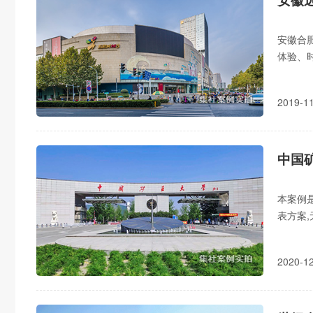
安徽合
体验、时
件设备
2019-
中国
本案例
表方案,
电表管
2020-