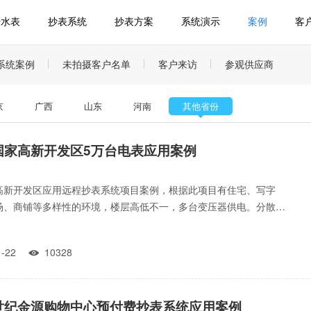
传水表
抄表系统
抄表方案
系统演示
案例
客
系统案例
未拍摄客户名单
客户来访
参观供应商
京
广西
山东
河南
其他省份
国家高新开发区5万台电表应用案例
高新开发区应用远程抄表系统项目案例，根据此项目有住宅、写字
场、商铺等多样性的环境，楼层高低不一，多台变压器供电。分散和
的场合都存在，因此选用了RS-485转LoRa无线+LoRa无
11-22
10328

世纪金源购物中心预付费抄表系统应用案例