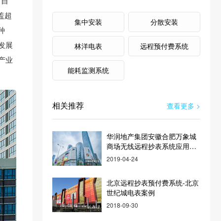
 自
盖超
集中安装
分散安装
种
发展
林洋电表
远程预付费系统
产业
能耗监测系统
相关推荐
查看更多 >
华润地产集团安徽合肥万象城
商场无线远程抄表系统应用案
例
2019-04-24
北京远程抄表预付费系统-北京
世纪城电表案例
2018-09-30